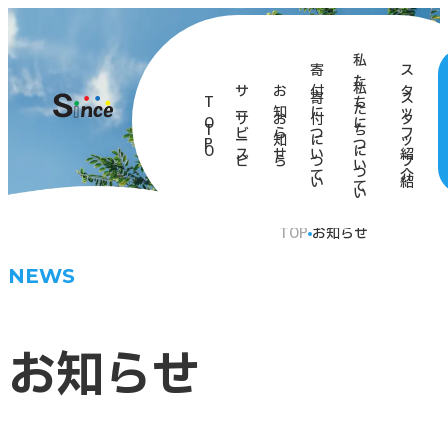
私
寄
ス
た
サ
お
付
タ
T
ち
ー
知
に
ッ
O
に
ビ
ら
つ
フ
P
つ
ス
せ
い
紹
い
て
介
て
TOP
お知らせ
NEWS
お知らせ