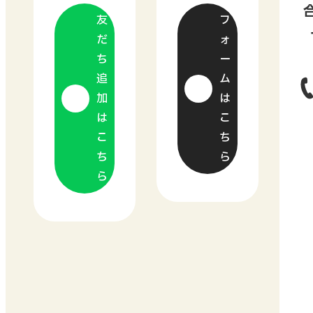
友
フ
だ
ォ
ち
ー
追
ム
加
は
は
こ
こ
ち
ち
ら
ら