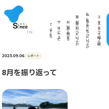
私
寄
ス
た
サ
お
付
タ
T
ち
ー
知
に
ッ
O
に
TOP
お知らせ
8月を振り返って
ビ
ら
つ
フ
P
つ
ス
せ
い
紹
い
て
介
て
2023.09.06
レポート
8月を振り返って